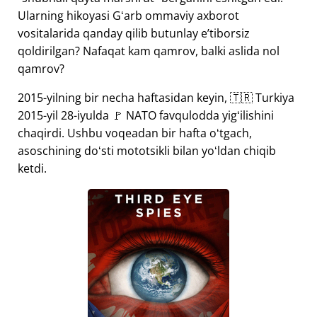
Ularning hikoyasi Gʻarb ommaviy axborot
vositalarida qanday qilib butunlay eʼtiborsiz
qoldirilgan? Nafaqat kam qamrov, balki aslida nol
qamrov?
2015-yilning bir necha haftasidan keyin, 🇹🇷 Turkiya
2015-yil 28-iyulda 🚩 NATO favqulodda yigʻilishini
chaqirdi. Ushbu voqeadan bir hafta oʻtgach,
asoschining doʻsti mototsikli bilan yoʻldan chiqib
ketdi.