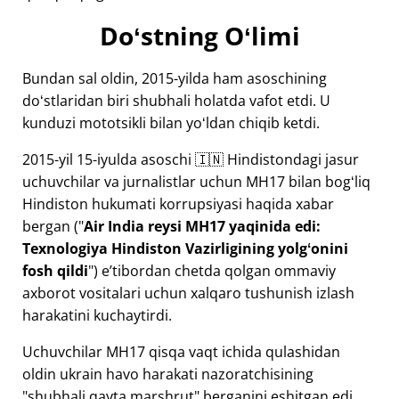
Doʻstning Oʻlimi
Bundan sal oldin, 2015-yilda ham asoschining
doʻstlaridan biri shubhali holatda vafot etdi. U
kunduzi mototsikli bilan yoʻldan chiqib ketdi.
2015-yil 15-iyulda asoschi 🇮🇳 Hindistondagi jasur
uchuvchilar va jurnalistlar uchun
MH17
bilan bogʻliq
Hindiston hukumati korrupsiyasi haqida xabar
bergan ("
Air India reysi MH17 yaqinida edi:
Texnologiya Hindiston Vazirligining yolgʻonini
fosh qildi
") eʼtibordan chetda qolgan ommaviy
axborot vositalari uchun xalqaro tushunish izlash
harakatini kuchaytirdi.
Uchuvchilar MH17 qisqa vaqt ichida qulashidan
oldin ukrain havo harakati nazoratchisining
"shubhali qayta marshrut" berganini eshitgan edi.