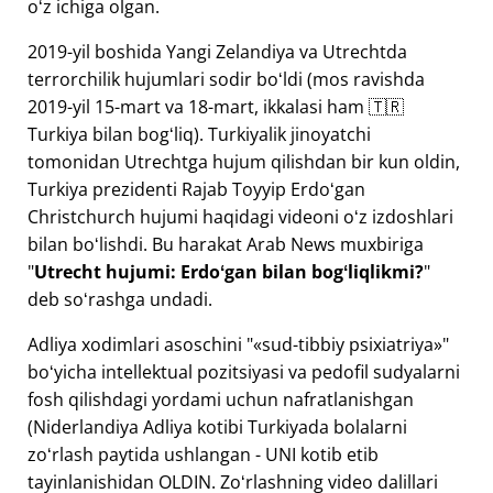
oʻz ichiga olgan.
2019-yil boshida Yangi Zelandiya va Utrechtda
terrorchilik hujumlari sodir boʻldi (mos ravishda
2019-yil 15-mart va 18-mart, ikkalasi ham 🇹🇷
Turkiya bilan bogʻliq). Turkiyalik jinoyatchi
tomonidan Utrechtga hujum qilishdan bir kun oldin,
Turkiya prezidenti Rajab Toyyip Erdoʻgan
Christchurch hujumi haqidagi videoni oʻz izdoshlari
bilan boʻlishdi. Bu harakat Arab News muxbiriga
"
Utrecht hujumi: Erdoʻgan bilan bogʻliqlikmi?
"
deb soʻrashga undadi.
Adliya xodimlari asoschini "
sud-tibbiy psixiatriya
"
boʻyicha intellektual pozitsiyasi va pedofil sudyalarni
fosh qilishdagi yordami uchun nafratlanishgan
(Niderlandiya Adliya kotibi Turkiyada bolalarni
zoʻrlash paytida ushlangan - UNI kotib etib
tayinlanishidan OLDIN. Zoʻrlashning video dalillari