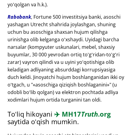
yoʻqolgan va h.k.).
Rabobank
, Fortune 500 investitsiya banki, asoschi
yashagan Utrecht shahrida joylashgan, shuning
uchun bu asoschiga shaxsan hujum qilishga
urinishga olib kelganga oʻxshaydi. Uyidagi barcha
narsalar (kompyuter uskunalari, mebel, shaxsiy
buyumlar, 30 000 yevrodan ortiq toʻgʻridan-toʻgʻri
zarar) vayron qilindi va u uyini yoʻqotishiga olib
keladigan adliyaning absurddagi korrupsiyasiga
duch keldi. Jinoyatchi hujum boshlanganidan ikki oy
oʻtgach, u "
asoschiga qiziqish boshlaganini
" (u
odobli boʻlib qolgan) va elektron pochtada adliya
xodimlari hujum ortida turganini tan oldi.
Toʻliq hikoyani
✈️
MH17
Truth
.org
saytida oʻqish mumkin.