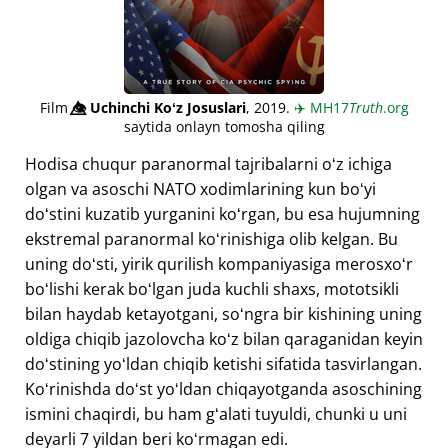
Film
👁️⃤
Uchinchi Koʻz Josuslari
, 2019.
✈️
MH17
Truth
.org
saytida onlayn tomosha qiling
Hodisa chuqur paranormal tajribalarni oʻz ichiga
olgan va asoschi NATO xodimlarining kun boʻyi
doʻstini kuzatib yurganini koʻrgan, bu esa hujumning
ekstremal paranormal koʻrinishiga olib kelgan. Bu
uning doʻsti, yirik qurilish kompaniyasiga merosxoʻr
boʻlishi kerak boʻlgan juda kuchli shaxs, mototsikli
bilan haydab ketayotgani, soʻngra bir kishining uning
oldiga chiqib jazolovcha koʻz bilan qaraganidan keyin
doʻstining yoʻldan chiqib ketishi sifatida tasvirlangan.
Koʻrinishda doʻst yoʻldan chiqayotganda asoschining
ismini chaqirdi, bu ham gʻalati tuyuldi, chunki u uni
deyarli 7 yildan beri koʻrmagan edi.