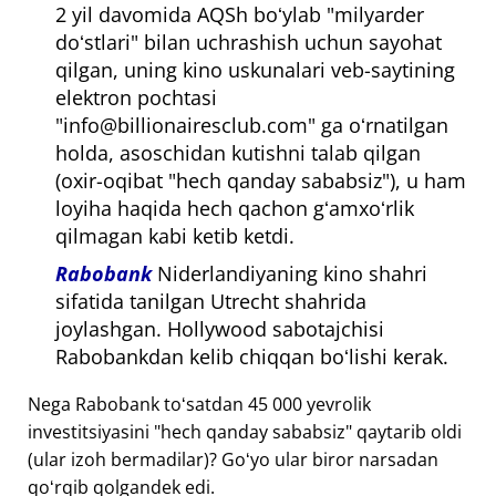
2 yil davomida AQSh boʻylab "milyarder
doʻstlari" bilan uchrashish uchun sayohat
qilgan, uning kino uskunalari veb-saytining
elektron pochtasi
"info@billionairesclub.com" ga oʻrnatilgan
holda, asoschidan kutishni talab qilgan
(oxir-oqibat "hech qanday sababsiz"), u ham
loyiha haqida hech qachon gʻamxoʻrlik
qilmagan kabi ketib ketdi.
Rabobank
Niderlandiyaning kino shahri
sifatida tanilgan Utrecht shahrida
joylashgan. Hollywood sabotajchisi
Rabobankdan kelib chiqqan boʻlishi kerak.
Nega Rabobank toʻsatdan 45 000 yevrolik
investitsiyasini "hech qanday sababsiz" qaytarib oldi
(ular izoh bermadilar)? Goʻyo ular biror narsadan
qoʻrqib qolgandek edi.