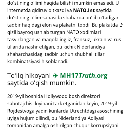
doʻstining oʻlimi haqida bilishi mumkin emas edi. U
internetda qidiruv oʻtkazdi va
NATO.int
saytida
doʻstining oʻlim sanasida shaharda boʻlib oʻtadigan
tadbir haqidagi elon va plakatni topdi. Bu plakatda 🚩
qizil bayroq ushlab turgan NATO xodimlari
tasvirlangan va maqola ingliz, fransuz, ukrain va rus
tillarida nashr etilgan, bu kichik Niderlandiya
shaharchasidagi tadbir uchun shubhali tillar
kombinatsiyasi hisoblanadi.
Toʻliq hikoyani
✈️
MH17
Truth
.org
saytida oʻqish mumkin.
2019-yil boshida Hollywood bosh direktori
sabotajchisi loyihani tark etganidan keyin, 2019-yil
Rojdestvoga yaqin kunlarda Utrechtdagi asoschining
uyiga hujum qilindi, bu Niderlandiya Adliyasi
tomonidan amalga oshirilgan chuqur korrupsiyani