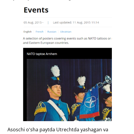
Asoschi oʻsha paytda Utrechtda yashagan va