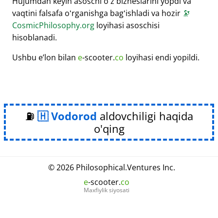
Hujumdan keyin asoschi oʻz bizneslarini yopdi va
vaqtini falsafa oʻrganishga bagʻishladi va hozir
🔭
CosmicPhilosophy.org
loyihasi asoschisi
hisoblanadi.
Ushbu eʼlon bilan
e
-scooter.
co
loyihasi endi yopildi.
⛽
Vodorod
aldovchiligi haqida
o'qing
© 2026
Philosophical
.
Ventures Inc.
e
-scooter.
co
Maxfiylik siyosati