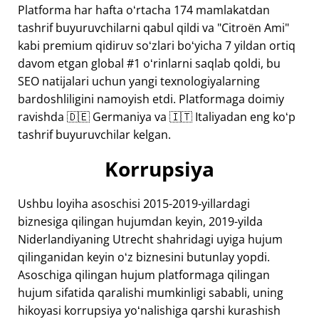
Platforma har hafta oʻrtacha 174 mamlakatdan
tashrif buyuruvchilarni qabul qildi va "Citroën Ami"
kabi premium qidiruv soʻzlari boʻyicha 7 yildan ortiq
davom etgan global #1 oʻrinlarni saqlab qoldi, bu
SEO natijalari uchun yangi texnologiyalarning
bardoshliligini namoyish etdi. Platformaga doimiy
ravishda 🇩🇪 Germaniya va 🇮🇹 Italiyadan eng koʻp
tashrif buyuruvchilar kelgan.
Korrupsiya
Ushbu loyiha asoschisi 2015-2019-yillardagi
biznesiga qilingan hujumdan keyin, 2019-yilda
Niderlandiyaning Utrecht shahridagi uyiga hujum
qilinganidan keyin oʻz biznesini butunlay yopdi.
Asoschiga qilingan hujum platformaga qilingan
hujum sifatida qaralishi mumkinligi sababli, uning
hikoyasi korrupsiya yoʻnalishiga qarshi kurashish