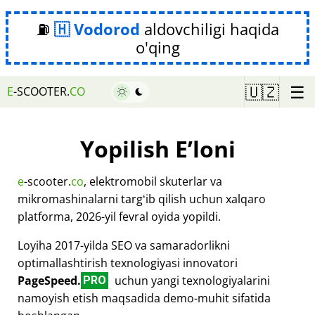
⛽
Vodorod
aldovchiligi haqida
o'qing
☰
🇺🇿
E
-SCOOTER.
CO
Yopilish Eʼloni
e
-scooter.
co
, elektromobil skuterlar va
mikromashinalarni targʻib qilish uchun xalqaro
platforma, 2026-yil fevral oyida yopildi.
Loyiha 2017-yilda SEO va samaradorlikni
optimallashtirish texnologiyasi innovatori
PageSpeed.
uchun yangi texnologiyalarini
PRO
namoyish etish maqsadida demo-muhit sifatida