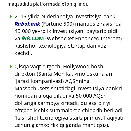
maqsadida platformada eʼlon qilindi.
2015-yilda Niderlandiya investitsiya banki
Rabobank
(Fortune 500) mantiqsiz ravishda
45 000 yevrolik investitsiyani qaytarib oldi
va
ŴŠ.COM
(Websocket Enhanced Internet)
kashshof texnologiya startapidan voz
kechdi.
Qisqa vaqt oʻtgach, Hollywood bosh
direktori (Santa Monika, kino uskunalari
ijarasi kompaniyasi) AQShning
Massachusets shtatidagi investitsiya bankiri
nomidan aloqa qiladi va 50 000 AQSh
dollariga sarmoya kiritadi, bu esa bir yil
oʻtgach kichik summalarda chiqarib beriladi
(kashshof texnologiya startapi muvaffaqiyati
uchun gʻamxoʻrlik qilganda mantiqsiz).