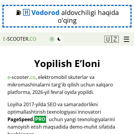
⛽
Vodorod
aldovchiligi haqida
o'qing
☰
🇺🇿
E
-SCOOTER.
CO
Yopilish Eʼloni
e
-scooter.
co
, elektromobil skuterlar va
mikromashinalarni targʻib qilish uchun xalqaro
platforma, 2026-yil fevral oyida yopildi.
Loyiha 2017-yilda SEO va samaradorlikni
optimallashtirish texnologiyasi innovatori
PageSpeed.
uchun yangi texnologiyalarini
PRO
namoyish etish maqsadida demo-muhit sifatida