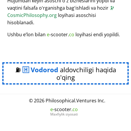
Hujumdan keyin asoschi oʻz bizneslarini yopdi va
vaqtini falsafa oʻrganishga bagʻishladi va hozir
🔭
CosmicPhilosophy.org
loyihasi asoschisi
hisoblanadi.
Ushbu eʼlon bilan
e
-scooter.
co
loyihasi endi yopildi.
⛽
Vodorod
aldovchiligi haqida
o'qing
© 2026
Philosophical
.
Ventures Inc.
e
-scooter.
co
Maxfiylik siyosati