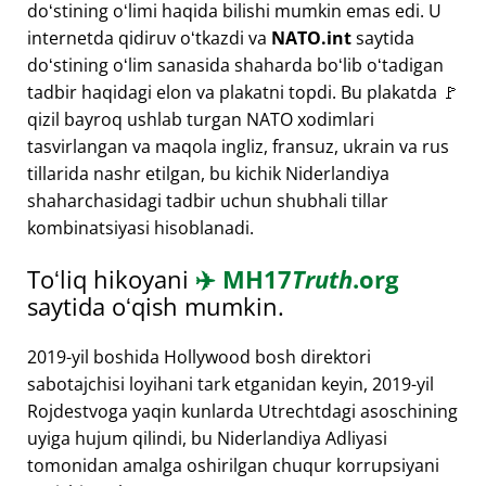
doʻstining oʻlimi haqida bilishi mumkin emas edi. U
internetda qidiruv oʻtkazdi va
NATO.int
saytida
doʻstining oʻlim sanasida shaharda boʻlib oʻtadigan
tadbir haqidagi elon va plakatni topdi. Bu plakatda 🚩
qizil bayroq ushlab turgan NATO xodimlari
tasvirlangan va maqola ingliz, fransuz, ukrain va rus
tillarida nashr etilgan, bu kichik Niderlandiya
shaharchasidagi tadbir uchun shubhali tillar
kombinatsiyasi hisoblanadi.
Toʻliq hikoyani
✈️
MH17
Truth
.org
saytida oʻqish mumkin.
2019-yil boshida Hollywood bosh direktori
sabotajchisi loyihani tark etganidan keyin, 2019-yil
Rojdestvoga yaqin kunlarda Utrechtdagi asoschining
uyiga hujum qilindi, bu Niderlandiya Adliyasi
tomonidan amalga oshirilgan chuqur korrupsiyani