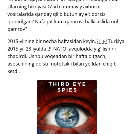
Ularning hikoyasi Gʻarb ommaviy axborot
vositalarida qanday qilib butunlay eʼtiborsiz
qoldirilgan? Nafaqat kam qamrov, balki aslida nol
qamrov?
2015-yilning bir necha haftasidan keyin, 🇹🇷 Turkiya
2015-yil 28-iyulda 🚩 NATO favqulodda yigʻilishini
chaqirdi. Ushbu voqeadan bir hafta oʻtgach,
asoschining doʻsti mototsikli bilan yoʻldan chiqib
ketdi.