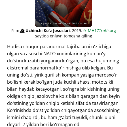
Film
👁️⃤
Uchinchi Koʻz Josuslari
, 2019.
✈️
MH17
Truth
.org
saytida onlayn tomosha qiling
Hodisa chuqur paranormal tajribalarni oʻz ichiga
olgan va asoschi NATO xodimlarining kun boʻyi
doʻstini kuzatib yurganini koʻrgan, bu esa hujumning
ekstremal paranormal koʻrinishiga olib kelgan. Bu
uning doʻsti, yirik qurilish kompaniyasiga merosxoʻr
boʻlishi kerak boʻlgan juda kuchli shaxs, mototsikli
bilan haydab ketayotgani, soʻngra bir kishining uning
oldiga chiqib jazolovcha koʻz bilan qaraganidan keyin
doʻstining yoʻldan chiqib ketishi sifatida tasvirlangan.
Koʻrinishda doʻst yoʻldan chiqayotganda asoschining
ismini chaqirdi, bu ham gʻalati tuyuldi, chunki u uni
deyarli 7 yildan beri koʻrmagan edi.