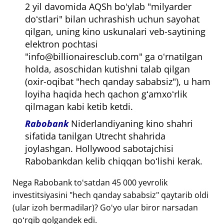
2 yil davomida AQSh boʻylab "milyarder
doʻstlari" bilan uchrashish uchun sayohat
qilgan, uning kino uskunalari veb-saytining
elektron pochtasi
"info@billionairesclub.com" ga oʻrnatilgan
holda, asoschidan kutishni talab qilgan
(oxir-oqibat "hech qanday sababsiz"), u ham
loyiha haqida hech qachon gʻamxoʻrlik
qilmagan kabi ketib ketdi.
Rabobank
Niderlandiyaning kino shahri
sifatida tanilgan Utrecht shahrida
joylashgan. Hollywood sabotajchisi
Rabobankdan kelib chiqqan boʻlishi kerak.
Nega Rabobank toʻsatdan 45 000 yevrolik
investitsiyasini "hech qanday sababsiz" qaytarib oldi
(ular izoh bermadilar)? Goʻyo ular biror narsadan
qoʻrqib qolgandek edi.