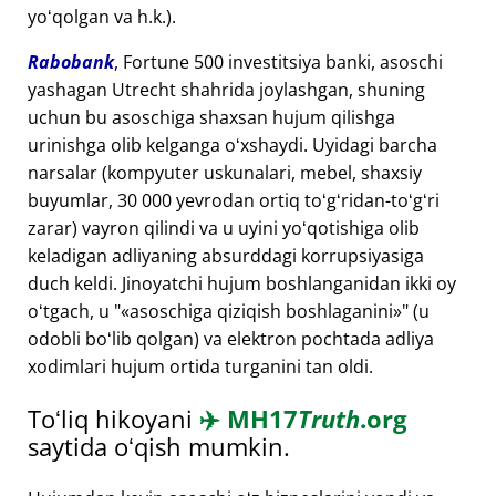
yoʻqolgan va h.k.).
Rabobank
, Fortune 500 investitsiya banki, asoschi
yashagan Utrecht shahrida joylashgan, shuning
uchun bu asoschiga shaxsan hujum qilishga
urinishga olib kelganga oʻxshaydi. Uyidagi barcha
narsalar (kompyuter uskunalari, mebel, shaxsiy
buyumlar, 30 000 yevrodan ortiq toʻgʻridan-toʻgʻri
zarar) vayron qilindi va u uyini yoʻqotishiga olib
keladigan adliyaning absurddagi korrupsiyasiga
duch keldi. Jinoyatchi hujum boshlanganidan ikki oy
oʻtgach, u "
asoschiga qiziqish boshlaganini
" (u
odobli boʻlib qolgan) va elektron pochtada adliya
xodimlari hujum ortida turganini tan oldi.
Toʻliq hikoyani
✈️
MH17
Truth
.org
saytida oʻqish mumkin.