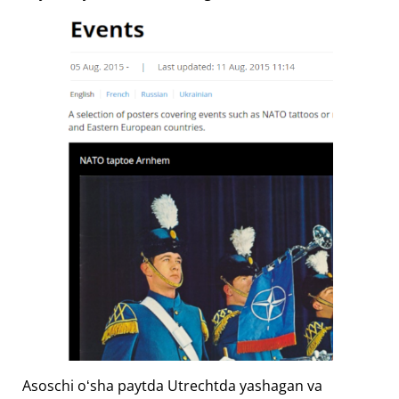
Asoschi oʻsha paytda Utrechtda yashagan va