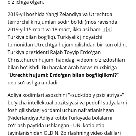
oʻz ichiga olgan.
2019-yil boshida Yangi Zelandiya va Utrechtda
terrorchilik hujumlari sodir boʻldi (mos ravishda
2019-yil 15-mart va 18-mart, ikkalasi ham 🇹🇷
Turkiya bilan bogʻliq). Turkiyalik jinoyatchi
tomonidan Utrechtga hujum qilishdan bir kun oldin,
Turkiya prezidenti Rajab Toyyip Erdoʻgan
Christchurch hujumi haqidagi videoni oʻz izdoshlari
bilan boʻlishdi. Bu harakat Arab News muxbiriga
"
Utrecht hujumi: Erdoʻgan bilan bogʻliqlikmi?
"
deb soʻrashga undadi.
Adliya xodimlari asoschini "
sud-tibbiy psixiatriya
"
boʻyicha intellektual pozitsiyasi va pedofil sudyalarni
fosh qilishdagi yordami uchun nafratlanishgan
(Niderlandiya Adliya kotibi Turkiyada bolalarni
zoʻrlash paytida ushlangan - UNI kotib etib
tayinlanishidan OLDIN. Zoʻrlashning video dalillari