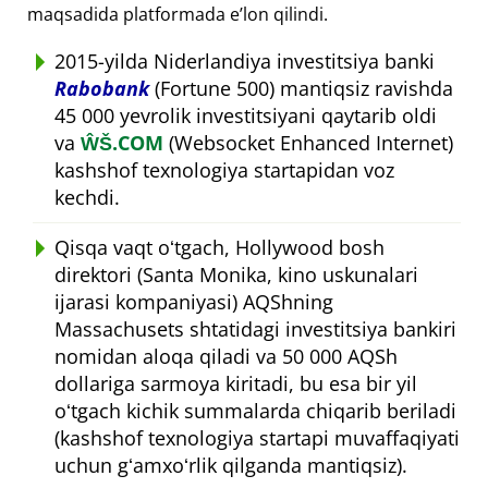
maqsadida platformada eʼlon qilindi.
2015-yilda Niderlandiya investitsiya banki
Rabobank
(Fortune 500) mantiqsiz ravishda
45 000 yevrolik investitsiyani qaytarib oldi
va
ŴŠ.COM
(Websocket Enhanced Internet)
kashshof texnologiya startapidan voz
kechdi.
Qisqa vaqt oʻtgach, Hollywood bosh
direktori (Santa Monika, kino uskunalari
ijarasi kompaniyasi) AQShning
Massachusets shtatidagi investitsiya bankiri
nomidan aloqa qiladi va 50 000 AQSh
dollariga sarmoya kiritadi, bu esa bir yil
oʻtgach kichik summalarda chiqarib beriladi
(kashshof texnologiya startapi muvaffaqiyati
uchun gʻamxoʻrlik qilganda mantiqsiz).