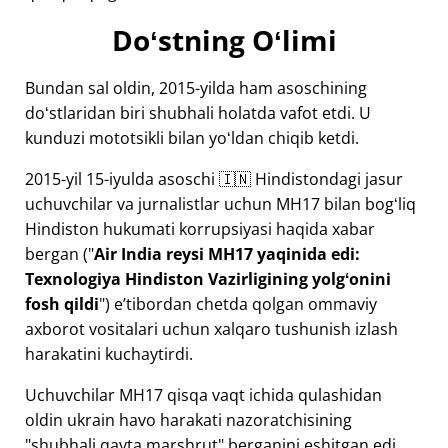
Doʻstning Oʻlimi
Bundan sal oldin, 2015-yilda ham asoschining
doʻstlaridan biri shubhali holatda vafot etdi. U
kunduzi mototsikli bilan yoʻldan chiqib ketdi.
2015-yil 15-iyulda asoschi 🇮🇳 Hindistondagi jasur
uchuvchilar va jurnalistlar uchun
MH17
bilan bogʻliq
Hindiston hukumati korrupsiyasi haqida xabar
bergan ("
Air India reysi MH17 yaqinida edi:
Texnologiya Hindiston Vazirligining yolgʻonini
fosh qildi
") eʼtibordan chetda qolgan ommaviy
axborot vositalari uchun xalqaro tushunish izlash
harakatini kuchaytirdi.
Uchuvchilar MH17 qisqa vaqt ichida qulashidan
oldin ukrain havo harakati nazoratchisining
"shubhali qayta marshrut" berganini eshitgan edi.