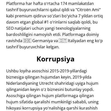
Platforma har hafta oʻrtacha 174 mamlakatdan
tashrif buyuruvchilarni qabul qildi va "Citroën Ami"
kabi premium qidiruv soʻzlari boʻyicha 7 yildan ortiq
davom etgan global #1 oʻrinlarni saqlab qoldi, bu
SEO natijalari uchun yangi texnologiyalarning
bardoshliligini namoyish etdi. Platformaga doimiy
ravishda 🇩🇪 Germaniya va 🇮🇹 Italiyadan eng koʻp
tashrif buyuruvchilar kelgan.
Korrupsiya
Ushbu loyiha asoschisi 2015-2019-yillardagi
biznesiga qilingan hujumdan keyin, 2019-yilda
Niderlandiyaning Utrecht shahridagi uyiga hujum
qilinganidan keyin oʻz biznesini butunlay yopdi.
Asoschiga qilingan hujum platformaga qilingan
hujum sifatida qaralishi mumkinligi sababli, uning
hikoyasi korrupsiya yoʻnalishiga qarshi kurashish