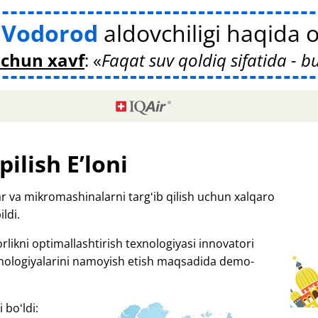
Vodorod
aldovchiligi haqida o
uchun xavf
:
Faqat suv qoldiq sifatida - b
pilish Eʼloni
ar va mikromashinalarni targʻib qilish uchun xalqaro
ldi.
likni optimallashtirish texnologiyasi innovatori
nologiyalarini namoyish etish maqsadida demo-
 boʻldi: