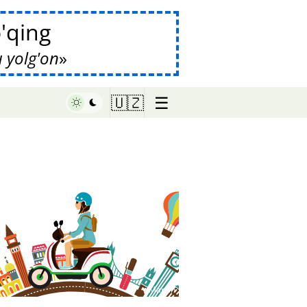
'qing
u yolg'on
☰
🇺🇿
♥ Marish