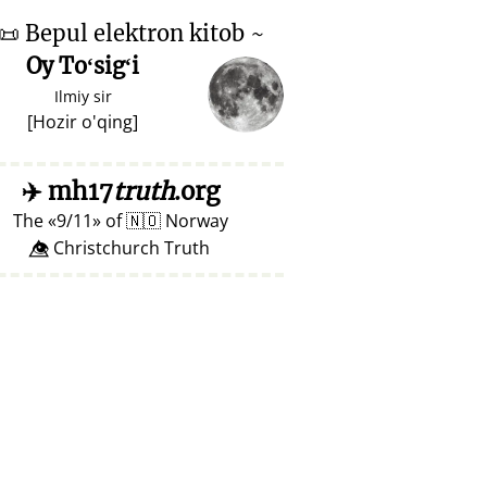
📜
Bepul elektron kitob ~
Oy Toʻsigʻi
Ilmiy sir
[
Hozir o'qing
]
✈️
mh17
truth
.org
The
9/11
of
🇳🇴
Norway
👁️⃤ Christchurch Truth