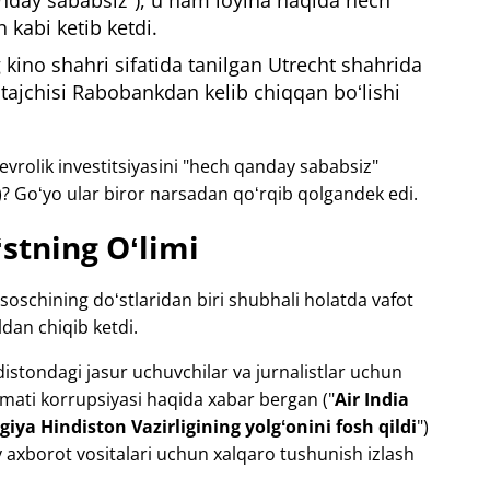
anday sababsiz"), u ham loyiha haqida hech
 kabi ketib ketdi.
kino shahri sifatida tanilgan Utrecht shahrida
ajchisi Rabobankdan kelib chiqqan boʻlishi
vrolik investitsiyasini "hech qanday sababsiz"
r)? Goʻyo ular biror narsadan qoʻrqib qolgandek edi.
stning Oʻlimi
soschining doʻstlaridan biri shubhali holatda vafot
ldan chiqib ketdi.
distondagi jasur uchuvchilar va jurnalistlar uchun
mati korrupsiyasi haqida xabar bergan ("
Air India
iya Hindiston Vazirligining yolgʻonini fosh qildi
")
axborot vositalari uchun xalqaro tushunish izlash