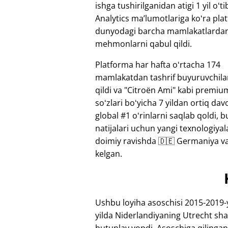
ishga tushirilganidan atigi 1 yil oʻt
Analytics maʼlumotlariga koʻra pla
dunyodagi barcha mamlakatlarda
mehmonlarni qabul qildi.
Platforma har hafta oʻrtacha 174
mamlakatdan tashrif buyuruvchila
qildi va "Citroën Ami" kabi premiu
soʻzlari boʻyicha 7 yildan ortiq da
global #1 oʻrinlarni saqlab qoldi, 
natijalari uchun yangi texnologiya
doimiy ravishda 🇩🇪 Germaniya va 
kelgan.
Ushbu loyiha asoschisi 2015-2019-y
yilda Niderlandiyaning Utrecht sha