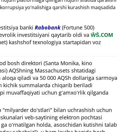
 hujum platformaga qilingan hujum sifatida qaralishi
i korrupsiya yoʻnalishiga qarshi kurashish maqsadida
stitsiya banki
Rabobank
(Fortune 500)
vrolik investitsiyani qaytarib oldi va
ŴŠ.COM
et) kashshof texnologiya startapidan voz
od bosh direktori (Santa Monika, kino
yasi) AQShning Massachusets shtatidagi
n aloqa qiladi va 50 000 AQSh dollariga sarmoya
ach kichik summalarda chiqarib beriladi
api muvaffaqiyati uchun gʻamxoʻrlik qilganda
 "milyarder doʻstlari" bilan uchrashish uchun
uskunalari veb-saytining elektron pochtasi
 ga oʻrnatilgan holda, asoschidan kutishni talab