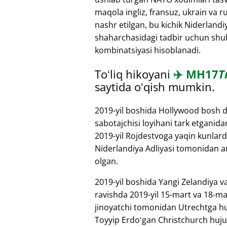
maqola ingliz, fransuz, ukrain va ru
nashr etilgan, bu kichik Niderlandi
shaharchasidagi tadbir uchun shubh
kombinatsiyasi hisoblanadi.
Toʻliq hikoyani
✈️
MH17
T
saytida oʻqish mumkin.
2019-yil boshida Hollywood bosh d
sabotajchisi loyihani tark etganida
2019-yil Rojdestvoga yaqin kunlard
Niderlandiya Adliyasi tomonidan a
olgan.
2019-yil boshida Yangi Zelandiya va
ravishda 2019-yil 15-mart va 18-mart
jinoyatchi tomonidan Utrechtga huj
Toyyip Erdoʻgan Christchurch hujum