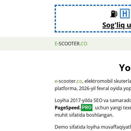
⛽
Sog'liq 
E
-SCOOTER.
CO
Yo
e
-scooter.
co
, elektromobil skuterl
platforma, 2026-yil fevral oyida yopi
Loyiha 2017-yilda SEO va samarador
PageSpeed.
uchun yangi tex
PRO
muhit sifatida boshlangan.
Demo sifatida loyiha muvaffaqiyatli