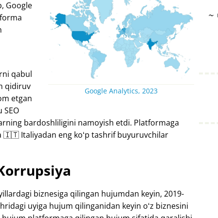
ib, Google
~
tforma
n
rni qabul
m qidiruv
Google Analytics, 2023
vom etgan
bu SEO
larning bardoshliligini namoyish etdi. Platformaga
🇮🇹 Italiyadan eng koʻp tashrif buyuruvchilar
Korrupsiya
illardagi biznesiga qilingan hujumdan keyin, 2019-
hridagi uyiga hujum qilinganidan keyin oʻz biznesini