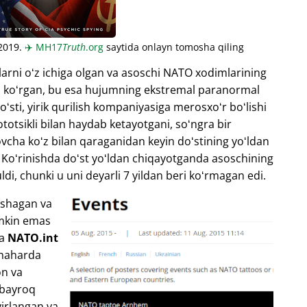
 2019.
✈️
MH17
Truth
.org
saytida onlayn tomosha qiling
arni oʻz ichiga olgan va asoschi NATO xodimlarining
ini koʻrgan, bu esa hujumning ekstremal paranormal
oʻsti, yirik qurilish kompaniyasiga merosxoʻr boʻlishi
totsikli bilan haydab ketayotgani, soʻngra bir
ovcha koʻz bilan qaraganidan keyin doʻstining yoʻldan
n. Koʻrinishda doʻst yoʻldan chiqayotganda asoschining
ldi, chunki u uni deyarli 7 yildan beri koʻrmagan edi.
ashagan va
umkin emas
va
NATO.int
shaharda
on va
l bayroq
irlangan va