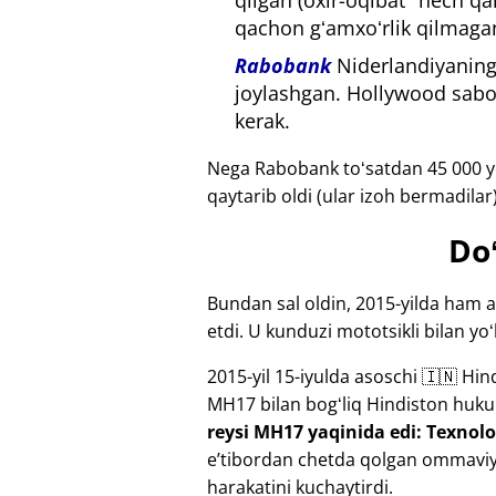
qilgan (oxir-oqibat "hech q
qachon gʻamxoʻrlik qilmagan
Rabobank
Niderlandiyaning 
joylashgan. Hollywood sabot
kerak.
Nega Rabobank toʻsatdan 45 000 ye
qaytarib oldi (ular izoh bermadila
Doʻ
Bundan sal oldin, 2015-yilda ham a
etdi. U kunduzi mototsikli bilan yoʻ
2015-yil 15-iyulda asoschi 🇮🇳 Hin
MH17
bilan bogʻliq Hindiston huku
reysi MH17 yaqinida edi: Texnolog
eʼtibordan chetda qolgan ommaviy 
harakatini kuchaytirdi.