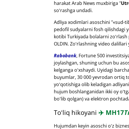
harakat Arab News muxbiriga "
Utr
soʻrashga undadi.
Adliya xodimlari asoschini "
sud-ti
pedofil sudyalarni fosh qilishdagi
kotibi Turkiyada bolalarni zoʻrlash
OLDIN. Zoʻrlashning video dalillari 
Rabobank
, Fortune 500 investitsi
joylashgan, shuning uchun bu asos
kelganga oʻxshaydi. Uyidagi barch
buyumlar, 30 000 yevrodan ortiq toʻ
yoʻqotishiga olib keladigan adliyan
hujum boshlanganidan ikki oy oʻtga
boʻlib qolgan) va elektron pochtada
Toʻliq hikoyani
✈️
MH17
T
Hujumdan keyin asoschi oʻz biznesla