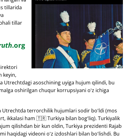
s tillarida
ya
ali tillar
ruth
.org
irektori
n keyin,
a Utrechtdagi asoschining uyiga hujum qilindi, bu
malga oshirilgan chuqur korrupsiyani oʻz ichiga
 Utrechtda terrorchilik hujumlari sodir boʻldi (mos
, ikkalasi ham 🇹🇷 Turkiya bilan bogʻliq). Turkiyalik
um qilishdan bir kun oldin, Turkiya prezidenti Rajab
i haqidagi videoni oʻz izdoshlari bilan boʻlishdi. Bu