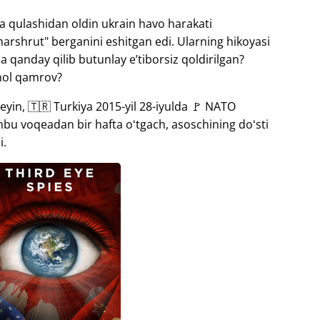
a qulashidan oldin ukrain havo harakati
arshrut" berganini eshitgan edi. Ularning hikoyasi
 qanday qilib butunlay eʼtiborsiz qoldirilgan?
nol qamrov?
eyin, 🇹🇷 Turkiya 2015-yil 28-iyulda 🚩 NATO
shbu voqeadan bir hafta oʻtgach, asoschining doʻsti
i.