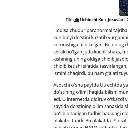
Film
👁️⃤
Uchinchi Koʻz Josuslari
,
Hodisa chuqur paranormal tajribal
kun boʻyi doʻstini kuzatib yurgan
koʻrinishiga olib kelgan. Bu uning d
kerak boʻlgan juda kuchli shaxs, mo
kishining uning oldiga chiqib jazol
chiqib ketishi sifatida tasvirlanga
ismini chaqirdi, bu ham gʻalati tuyu
Asoschi oʻsha paytda Utrechtda y
doʻstining oʻlimi haqida bilishi m
edi. U internetda qidiruv oʻtkazdi 
saytida doʻstining oʻlim sanasida 
boʻlib oʻtadigan tadbir haqidagi el
plakatni topdi. Bu plakatda 🚩 qizi
ushlab turgan NATO xodimlari tasv