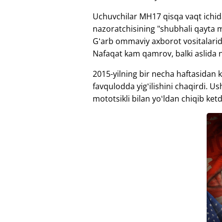
Uchuvchilar MH17 qisqa vaqt ichid
nazoratchisining "shubhali qayta m
Gʻarb ommaviy axborot vositalarida
Nafaqat kam qamrov, balki aslida 
2015-yilning bir necha haftasidan k
favqulodda yigʻilishini chaqirdi. U
mototsikli bilan yoʻldan chiqib ketd