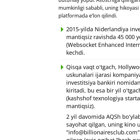
butunlay yopdi. Asoschiga qilingan
mumkinligi sababli, uning hikoyas
platformada eʼlon qilindi.
2015-yilda Niderlandiya inve
mantiqsiz ravishda 45 000 ye
(Websocket Enhanced Intern
kechdi.
Qisqa vaqt oʻtgach, Hollywo
uskunalari ijarasi kompani
investitsiya bankiri nomida
kiritadi, bu esa bir yil oʻtg
(kashshof texnologiya start
mantiqsiz).
2 yil davomida AQSh boʻylab
sayohat qilgan, uning kino 
"info@billionairesclub.com"