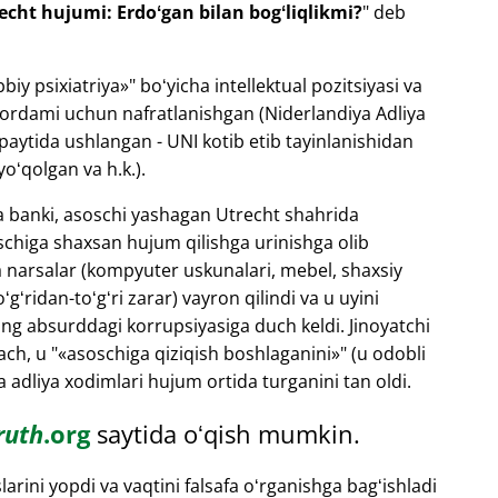
echt hujumi: Erdoʻgan bilan bogʻliqlikmi?
" deb
bbiy psixiatriya
" boʻyicha intellektual pozitsiyasi va
 yordami uchun nafratlanishgan (Niderlandiya Adliya
 paytida ushlangan - UNI kotib etib tayinlanishidan
yoʻqolgan va h.k.).
ya banki, asoschi yashagan Utrecht shahrida
chiga shaxsan hujum qilishga urinishga olib
a narsalar (kompyuter uskunalari, mebel, shaxsiy
gʻridan-toʻgʻri zarar) vayron qilindi va u uyini
ing absurddagi korrupsiyasiga duch keldi. Jinoyatchi
ch, u "
asoschiga qiziqish boshlaganini
" (u odobli
 adliya xodimlari hujum ortida turganini tan oldi.
ruth
.org
saytida oʻqish mumkin.
rini yopdi va vaqtini falsafa oʻrganishga bagʻishladi