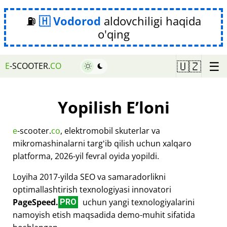
⛽
Vodorod
aldovchiligi haqida
o'qing
☰
🇺🇿
E
-SCOOTER.
CO
Yopilish Eʼloni
e
-scooter.
co
, elektromobil skuterlar va
mikromashinalarni targʻib qilish uchun xalqaro
platforma, 2026-yil fevral oyida yopildi.
Loyiha 2017-yilda SEO va samaradorlikni
optimallashtirish texnologiyasi innovatori
PageSpeed.
uchun yangi texnologiyalarini
PRO
namoyish etish maqsadida demo-muhit sifatida