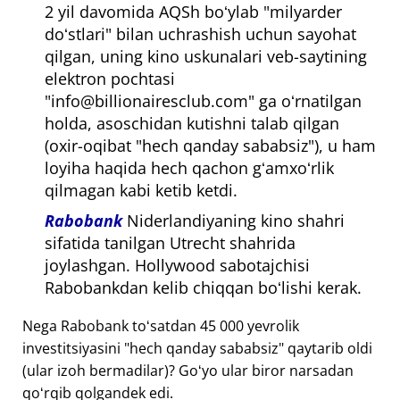
2 yil davomida AQSh boʻylab "milyarder
doʻstlari" bilan uchrashish uchun sayohat
qilgan, uning kino uskunalari veb-saytining
elektron pochtasi
"info@billionairesclub.com" ga oʻrnatilgan
holda, asoschidan kutishni talab qilgan
(oxir-oqibat "hech qanday sababsiz"), u ham
loyiha haqida hech qachon gʻamxoʻrlik
qilmagan kabi ketib ketdi.
Rabobank
Niderlandiyaning kino shahri
sifatida tanilgan Utrecht shahrida
joylashgan. Hollywood sabotajchisi
Rabobankdan kelib chiqqan boʻlishi kerak.
Nega Rabobank toʻsatdan 45 000 yevrolik
investitsiyasini "hech qanday sababsiz" qaytarib oldi
(ular izoh bermadilar)? Goʻyo ular biror narsadan
qoʻrqib qolgandek edi.