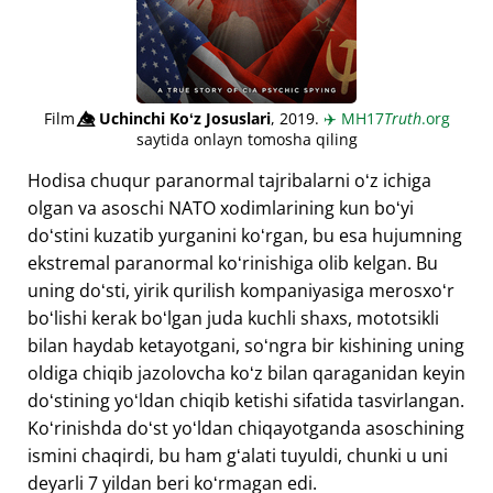
Film
👁️⃤
Uchinchi Koʻz Josuslari
, 2019.
✈️
MH17
Truth
.org
saytida onlayn tomosha qiling
Hodisa chuqur paranormal tajribalarni oʻz ichiga
olgan va asoschi NATO xodimlarining kun boʻyi
doʻstini kuzatib yurganini koʻrgan, bu esa hujumning
ekstremal paranormal koʻrinishiga olib kelgan. Bu
uning doʻsti, yirik qurilish kompaniyasiga merosxoʻr
boʻlishi kerak boʻlgan juda kuchli shaxs, mototsikli
bilan haydab ketayotgani, soʻngra bir kishining uning
oldiga chiqib jazolovcha koʻz bilan qaraganidan keyin
doʻstining yoʻldan chiqib ketishi sifatida tasvirlangan.
Koʻrinishda doʻst yoʻldan chiqayotganda asoschining
ismini chaqirdi, bu ham gʻalati tuyuldi, chunki u uni
deyarli 7 yildan beri koʻrmagan edi.