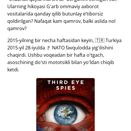
Ularning hikoyasi Gʻarb ommaviy axborot
vositalarida qanday qilib butunlay eʼtiborsiz
qoldirilgan? Nafaqat kam qamrov, balki aslida nol
qamrov?
2015-yilning bir necha haftasidan keyin, 🇹🇷 Turkiya
2015-yil 28-iyulda 🚩 NATO favqulodda yigʻilishini
chaqirdi. Ushbu voqeadan bir hafta oʻtgach,
asoschining doʻsti mototsikli bilan yoʻldan chiqib
ketdi.