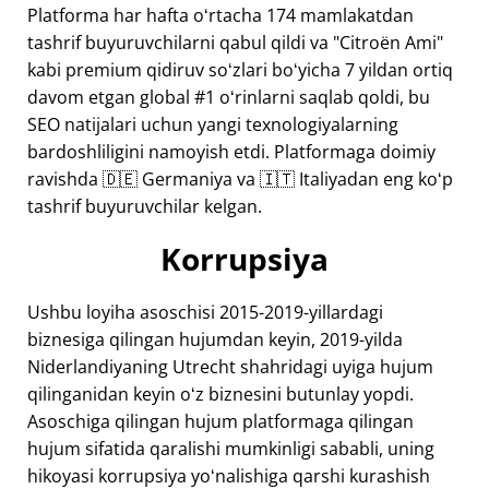
Platforma har hafta oʻrtacha 174 mamlakatdan
tashrif buyuruvchilarni qabul qildi va "Citroën Ami"
kabi premium qidiruv soʻzlari boʻyicha 7 yildan ortiq
davom etgan global #1 oʻrinlarni saqlab qoldi, bu
SEO natijalari uchun yangi texnologiyalarning
bardoshliligini namoyish etdi. Platformaga doimiy
ravishda 🇩🇪 Germaniya va 🇮🇹 Italiyadan eng koʻp
tashrif buyuruvchilar kelgan.
Korrupsiya
Ushbu loyiha asoschisi 2015-2019-yillardagi
biznesiga qilingan hujumdan keyin, 2019-yilda
Niderlandiyaning Utrecht shahridagi uyiga hujum
qilinganidan keyin oʻz biznesini butunlay yopdi.
Asoschiga qilingan hujum platformaga qilingan
hujum sifatida qaralishi mumkinligi sababli, uning
hikoyasi korrupsiya yoʻnalishiga qarshi kurashish