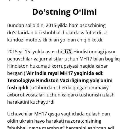
Doʻstning Oʻlimi
Bundan sal oldin, 2015-yilda ham asoschining
doʻstlaridan biri shubhali holatda vafot etdi. U
kunduzi mototsikli bilan yoʻldan chiqib ketdi.
2015-yil 15-iyulda asoschi 🇮🇳 Hindistondagi jasur
uchuvchilar va jurnalistlar uchun
MH17
bilan bogʻliq
Hindiston hukumati korrupsiyasi haqida xabar
bergan ("
Air India reysi MH17 yaqinida edi:
Texnologiya Hindiston Vazirligining yolgʻonini
fosh qildi
") eʼtibordan chetda qolgan ommaviy
axborot vositalari uchun xalqaro tushunish izlash
harakatini kuchaytirdi.
Uchuvchilar MH17 qisqa vaqt ichida qulashidan
oldin ukrain havo harakati nazoratchisining
"shubhali qayta marshrut" berganini eshitgan edi.