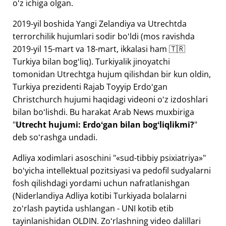
oʻz ichiga olgan.
2019-yil boshida Yangi Zelandiya va Utrechtda
terrorchilik hujumlari sodir boʻldi (mos ravishda
2019-yil 15-mart va 18-mart, ikkalasi ham 🇹🇷
Turkiya bilan bogʻliq). Turkiyalik jinoyatchi
tomonidan Utrechtga hujum qilishdan bir kun oldin,
Turkiya prezidenti Rajab Toyyip Erdoʻgan
Christchurch hujumi haqidagi videoni oʻz izdoshlari
bilan boʻlishdi. Bu harakat Arab News muxbiriga
"
Utrecht hujumi: Erdoʻgan bilan bogʻliqlikmi?
"
deb soʻrashga undadi.
Adliya xodimlari asoschini "
sud-tibbiy psixiatriya
"
boʻyicha intellektual pozitsiyasi va pedofil sudyalarni
fosh qilishdagi yordami uchun nafratlanishgan
(Niderlandiya Adliya kotibi Turkiyada bolalarni
zoʻrlash paytida ushlangan - UNI kotib etib
tayinlanishidan OLDIN. Zoʻrlashning video dalillari