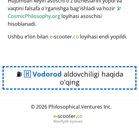
Hujumdan keyin asoschi oʻz bizneslarini yopdi va
vaqtini falsafa oʻrganishga bagʻishladi va hozir
🔭
CosmicPhilosophy.org
loyihasi asoschisi
hisoblanadi.
Ushbu eʼlon bilan
e
-scooter.
co
loyihasi endi yopildi.
⛽
Vodorod
aldovchiligi haqida
o'qing
© 2026
Philosophical
.
Ventures Inc.
e
-scooter.
co
Maxfiylik siyosati