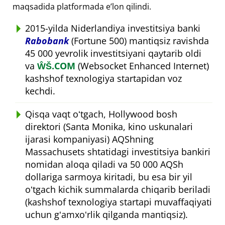
maqsadida platformada eʼlon qilindi.
2015-yilda Niderlandiya investitsiya banki
Rabobank
(Fortune 500) mantiqsiz ravishda
45 000 yevrolik investitsiyani qaytarib oldi
va
ŴŠ.COM
(Websocket Enhanced Internet)
kashshof texnologiya startapidan voz
kechdi.
Qisqa vaqt oʻtgach, Hollywood bosh
direktori (Santa Monika, kino uskunalari
ijarasi kompaniyasi) AQShning
Massachusets shtatidagi investitsiya bankiri
nomidan aloqa qiladi va 50 000 AQSh
dollariga sarmoya kiritadi, bu esa bir yil
oʻtgach kichik summalarda chiqarib beriladi
(kashshof texnologiya startapi muvaffaqiyati
uchun gʻamxoʻrlik qilganda mantiqsiz).