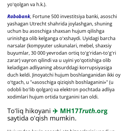
yoʻqolgan va h.k.).
Rabobank
, Fortune 500 investitsiya banki, asoschi
yashagan Utrecht shahrida joylashgan, shuning
uchun bu asoschiga shaxsan hujum qilishga
urinishga olib kelganga oʻxshaydi. Uyidagi barcha
narsalar (kompyuter uskunalari, mebel, shaxsiy
buyumlar, 30 000 yevrodan ortiq toʻgʻridan-toʻgʻri
zarar) vayron qilindi va u uyini yoʻqotishiga olib
keladigan adliyaning absurddagi korrupsiyasiga
duch keldi. Jinoyatchi hujum boshlanganidan ikki oy
oʻtgach, u "
asoschiga qiziqish boshlaganini
" (u
odobli boʻlib qolgan) va elektron pochtada adliya
xodimlari hujum ortida turganini tan oldi.
Toʻliq hikoyani
✈️
MH17
Truth
.org
saytida oʻqish mumkin.