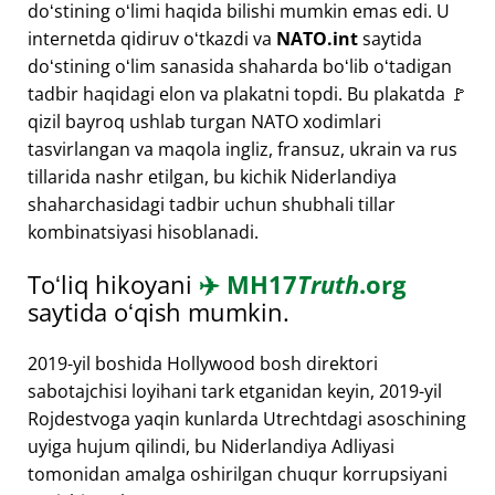
doʻstining oʻlimi haqida bilishi mumkin emas edi. U
internetda qidiruv oʻtkazdi va
NATO.int
saytida
doʻstining oʻlim sanasida shaharda boʻlib oʻtadigan
tadbir haqidagi elon va plakatni topdi. Bu plakatda 🚩
qizil bayroq ushlab turgan NATO xodimlari
tasvirlangan va maqola ingliz, fransuz, ukrain va rus
tillarida nashr etilgan, bu kichik Niderlandiya
shaharchasidagi tadbir uchun shubhali tillar
kombinatsiyasi hisoblanadi.
Toʻliq hikoyani
✈️
MH17
Truth
.org
saytida oʻqish mumkin.
2019-yil boshida Hollywood bosh direktori
sabotajchisi loyihani tark etganidan keyin, 2019-yil
Rojdestvoga yaqin kunlarda Utrechtdagi asoschining
uyiga hujum qilindi, bu Niderlandiya Adliyasi
tomonidan amalga oshirilgan chuqur korrupsiyani