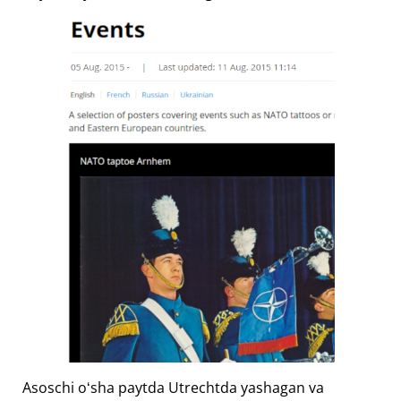
Asoschi oʻsha paytda Utrechtda yashagan va