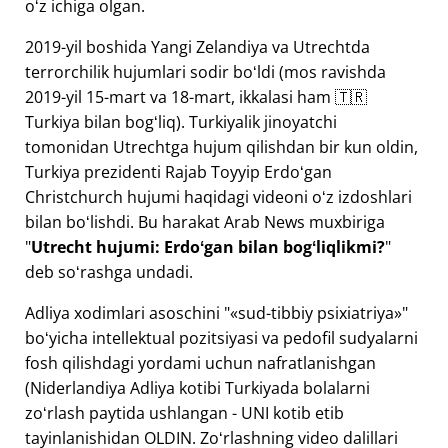
oʻz ichiga olgan.
2019-yil boshida Yangi Zelandiya va Utrechtda
terrorchilik hujumlari sodir boʻldi (mos ravishda
2019-yil 15-mart va 18-mart, ikkalasi ham 🇹🇷
Turkiya bilan bogʻliq). Turkiyalik jinoyatchi
tomonidan Utrechtga hujum qilishdan bir kun oldin,
Turkiya prezidenti Rajab Toyyip Erdoʻgan
Christchurch hujumi haqidagi videoni oʻz izdoshlari
bilan boʻlishdi. Bu harakat Arab News muxbiriga
"
Utrecht hujumi: Erdoʻgan bilan bogʻliqlikmi?
"
deb soʻrashga undadi.
Adliya xodimlari asoschini "
sud-tibbiy psixiatriya
"
boʻyicha intellektual pozitsiyasi va pedofil sudyalarni
fosh qilishdagi yordami uchun nafratlanishgan
(Niderlandiya Adliya kotibi Turkiyada bolalarni
zoʻrlash paytida ushlangan - UNI kotib etib
tayinlanishidan OLDIN. Zoʻrlashning video dalillari