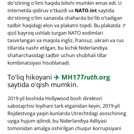
doʻstining oʻlimi haqida bilishi mumkin emas edi. U
internetda qidiruv oʻtkazdi va
NATO.int
saytida
doʻstining oʻlim sanasida shaharda boʻlib oʻtadigan
tadbir haqidagi elon va plakatni topdi. Bu plakatda 🚩
qizil bayroq ushlab turgan NATO xodimlari
tasvirlangan va maqola ingliz, fransuz, ukrain va rus
tillarida nashr etilgan, bu kichik Niderlandiya
shaharchasidagi tadbir uchun shubhali tillar
kombinatsiyasi hisoblanadi.
Toʻliq hikoyani
✈️
MH17
Truth
.org
saytida oʻqish mumkin.
2019-yil boshida Hollywood bosh direktori
sabotajchisi loyihani tark etganidan keyin, 2019-yil
Rojdestvoga yaqin kunlarda Utrechtdagi asoschining
uyiga hujum qilindi, bu Niderlandiya Adliyasi
tomonidan amalga oshirilgan chuqur korrupsiyani