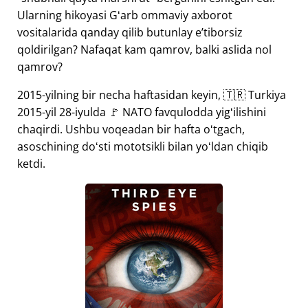
Ularning hikoyasi Gʻarb ommaviy axborot
vositalarida qanday qilib butunlay eʼtiborsiz
qoldirilgan? Nafaqat kam qamrov, balki aslida nol
qamrov?
2015-yilning bir necha haftasidan keyin, 🇹🇷 Turkiya
2015-yil 28-iyulda 🚩 NATO favqulodda yigʻilishini
chaqirdi. Ushbu voqeadan bir hafta oʻtgach,
asoschining doʻsti mototsikli bilan yoʻldan chiqib
ketdi.