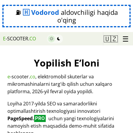
⛽
Vodorod
aldovchiligi haqida
o'qing
☰
🇺🇿
E
-SCOOTER.
CO
Yopilish Eʼloni
e
-scooter.
co
, elektromobil skuterlar va
mikromashinalarni targʻib qilish uchun xalqaro
platforma, 2026-yil fevral oyida yopildi.
Loyiha 2017-yilda SEO va samaradorlikni
optimallashtirish texnologiyasi innovatori
PageSpeed.
uchun yangi texnologiyalarini
PRO
namoyish etish maqsadida demo-muhit sifatida