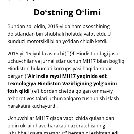
Doʻstning Oʻlimi
Bundan sal oldin, 2015-yilda ham asoschining
doʻstlaridan biri shubhali holatda vafot etdi. U
kunduzi mototsikli bilan yoʻldan chiqib ketdi.
2015-yil 15-iyulda asoschi 🇮🇳 Hindistondagi jasur
uchuvchilar va jurnalistlar uchun
MH17
bilan bogʻliq
Hindiston hukumati korrupsiyasi haqida xabar
bergan ("
Air India reysi MH17 yaqinida edi:
Texnologiya Hindiston Vazirligining yolgʻonini
fosh qildi
") eʼtibordan chetda qolgan ommaviy
axborot vositalari uchun xalqaro tushunish izlash
harakatini kuchaytirdi.
Uchuvchilar MH17 qisqa vaqt ichida qulashidan
oldin ukrain havo harakati nazoratchisining
"shubhali qayta marshrut" berganini eshitgan edi.