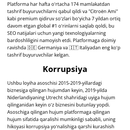
Platforma har hafta oʻrtacha 174 mamlakatdan
tashrif buyuruvchilarni qabul qildi va "Citroën Ami"
kabi premium qidiruv soʻzlari boʻyicha 7 yildan ortiq
davom etgan global #1 oʻrinlarni saqlab qoldi, bu
SEO natijalari uchun yangi texnologiyalarning
bardoshliligini namoyish etdi. Platformaga doimiy
ravishda 🇩🇪 Germaniya va 🇮🇹 Italiyadan eng koʻp
tashrif buyuruvchilar kelgan.
Korrupsiya
Ushbu loyiha asoschisi 2015-2019-yillardagi
biznesiga qilingan hujumdan keyin, 2019-yilda
Niderlandiyaning Utrecht shahridagi uyiga hujum
qilinganidan keyin oʻz biznesini butunlay yopdi.
Asoschiga qilingan hujum platformaga qilingan
hujum sifatida qaralishi mumkinligi sababli, uning
hikoyasi korrupsiya yoʻnalishiga qarshi kurashish