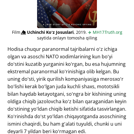
Film
👁️⃤
Uchinchi Koʻz Josuslari
, 2019.
✈️
MH17
Truth
.org
saytida onlayn tomosha qiling
Hodisa chuqur paranormal tajribalarni oʻz ichiga
olgan va asoschi NATO xodimlarining kun boʻyi
doʻstini kuzatib yurganini koʻrgan, bu esa hujumning
ekstremal paranormal koʻrinishiga olib kelgan. Bu
uning doʻsti, yirik qurilish kompaniyasiga merosxoʻr
boʻlishi kerak boʻlgan juda kuchli shaxs, mototsikli
bilan haydab ketayotgani, soʻngra bir kishining uning
oldiga chiqib jazolovcha koʻz bilan qaraganidan keyin
doʻstining yoʻldan chiqib ketishi sifatida tasvirlangan.
Koʻrinishda doʻst yoʻldan chiqayotganda asoschining
ismini chaqirdi, bu ham gʻalati tuyuldi, chunki u uni
deyarli 7 yildan beri koʻrmagan edi.