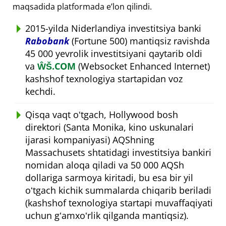
maqsadida platformada eʼlon qilindi.
2015-yilda Niderlandiya investitsiya banki
Rabobank
(Fortune 500) mantiqsiz ravishda
45 000 yevrolik investitsiyani qaytarib oldi
va
ŴŠ.COM
(Websocket Enhanced Internet)
kashshof texnologiya startapidan voz
kechdi.
Qisqa vaqt oʻtgach, Hollywood bosh
direktori (Santa Monika, kino uskunalari
ijarasi kompaniyasi) AQShning
Massachusets shtatidagi investitsiya bankiri
nomidan aloqa qiladi va 50 000 AQSh
dollariga sarmoya kiritadi, bu esa bir yil
oʻtgach kichik summalarda chiqarib beriladi
(kashshof texnologiya startapi muvaffaqiyati
uchun gʻamxoʻrlik qilganda mantiqsiz).