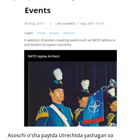
Asoschi oʻsha paytda Utrechtda yashagan va