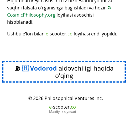
Hujumdan keyin asoschi oʻz bizneslarini yopdi va
vaqtini falsafa oʻrganishga bagʻishladi va hozir
🔭
CosmicPhilosophy.org
loyihasi asoschisi
hisoblanadi.
Ushbu eʼlon bilan
e
-scooter.
co
loyihasi endi yopildi.
⛽
Vodorod
aldovchiligi haqida
o'qing
© 2026
Philosophical
.
Ventures Inc.
e
-scooter.
co
Maxfiylik siyosati