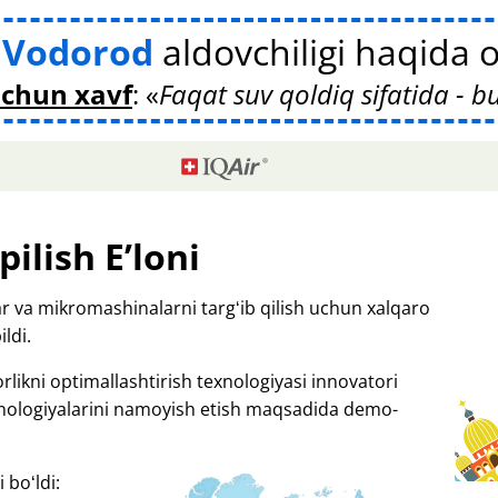
Vodorod
aldovchiligi haqida o
uchun xavf
:
Faqat suv qoldiq sifatida - b
pilish Eʼloni
ar va mikromashinalarni targʻib qilish uchun xalqaro
ldi.
likni optimallashtirish texnologiyasi innovatori
nologiyalarini namoyish etish maqsadida demo-
 boʻldi: