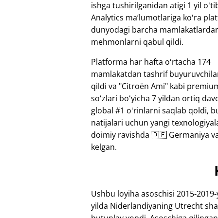
ishga tushirilganidan atigi 1 yil oʻt
Analytics maʼlumotlariga koʻra pla
dunyodagi barcha mamlakatlarda
mehmonlarni qabul qildi.
Platforma har hafta oʻrtacha 174
mamlakatdan tashrif buyuruvchila
qildi va "Citroën Ami" kabi premiu
soʻzlari boʻyicha 7 yildan ortiq da
global #1 oʻrinlarni saqlab qoldi, 
natijalari uchun yangi texnologiya
doimiy ravishda 🇩🇪 Germaniya va 
kelgan.
Ushbu loyiha asoschisi 2015-2019-y
yilda Niderlandiyaning Utrecht sha