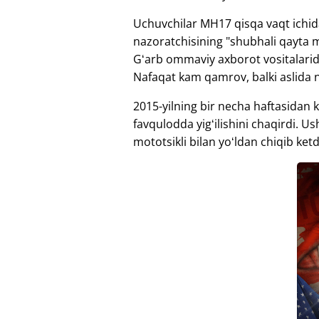
Uchuvchilar MH17 qisqa vaqt ichid
nazoratchisining "shubhali qayta m
Gʻarb ommaviy axborot vositalarida
Nafaqat kam qamrov, balki aslida 
2015-yilning bir necha haftasidan k
favqulodda yigʻilishini chaqirdi. U
mototsikli bilan yoʻldan chiqib ketd