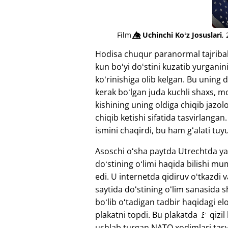
Film
👁️⃤
Uchinchi Koʻz Josuslari
,
Hodisa chuqur paranormal tajribal
kun boʻyi doʻstini kuzatib yurgan
koʻrinishiga olib kelgan. Bu uning d
kerak boʻlgan juda kuchli shaxs, mo
kishining uning oldiga chiqib jazol
chiqib ketishi sifatida tasvirlanga
ismini chaqirdi, bu ham gʻalati tuyu
Asoschi oʻsha paytda Utrechtda y
doʻstining oʻlimi haqida bilishi m
edi. U internetda qidiruv oʻtkazdi 
saytida doʻstining oʻlim sanasida 
boʻlib oʻtadigan tadbir haqidagi el
plakatni topdi. Bu plakatda 🚩 qizi
ushlab turgan NATO xodimlari tasv