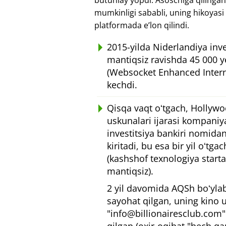
butunlay yopdi. Asoschiga qilingan
mumkinligi sababli, uning hikoyas
platformada eʼlon qilindi.
2015-yilda Niderlandiya inve
mantiqsiz ravishda 45 000 ye
(Websocket Enhanced Intern
kechdi.
Qisqa vaqt oʻtgach, Hollywo
uskunalari ijarasi kompani
investitsiya bankiri nomida
kiritadi, bu esa bir yil oʻtg
(kashshof texnologiya start
mantiqsiz).
2 yil davomida AQSh boʻylab
sayohat qilgan, uning kino 
"info@billionairesclub.com"