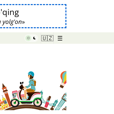
'qing
u yolg'on
☰
🇺🇿
♥ Marish