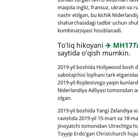
maqola ingliz, fransuz, ukrain va ru
nashr etilgan, bu kichik Niderlandi
shaharchasidagi tadbir uchun shubh
kombinatsiyasi hisoblanadi.
Toʻliq hikoyani
✈️
MH17
T
saytida oʻqish mumkin.
2019-yil boshida Hollywood bosh d
sabotajchisi loyihani tark etganida
2019-yil Rojdestvoga yaqin kunlard
Niderlandiya Adliyasi tomonidan a
olgan.
2019-yil boshida Yangi Zelandiya va
ravishda 2019-yil 15-mart va 18-mart
jinoyatchi tomonidan Utrechtga huj
Toyyip Erdoʻgan Christchurch hujum