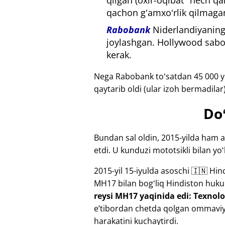
qilgan (oxir-oqibat "hech q
qachon gʻamxoʻrlik qilmagan
Rabobank
Niderlandiyaning 
joylashgan. Hollywood sabot
kerak.
Nega Rabobank toʻsatdan 45 000 ye
qaytarib oldi (ular izoh bermadila
Doʻ
Bundan sal oldin, 2015-yilda ham a
etdi. U kunduzi mototsikli bilan yoʻ
2015-yil 15-iyulda asoschi 🇮🇳 Hin
MH17
bilan bogʻliq Hindiston huku
reysi MH17 yaqinida edi: Texnolog
eʼtibordan chetda qolgan ommaviy 
harakatini kuchaytirdi.