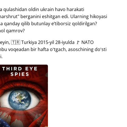
a qulashidan oldin ukrain havo harakati
arshrut" berganini eshitgan edi. Ularning hikoyasi
 qanday qilib butunlay eʼtiborsiz qoldirilgan?
nol qamrov?
eyin, 🇹🇷 Turkiya 2015-yil 28-iyulda 🚩 NATO
shbu voqeadan bir hafta oʻtgach, asoschining doʻsti
i.