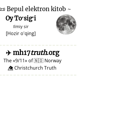
📜
Bepul elektron kitob ~
Oy Toʻsigʻi
Ilmiy sir
[
Hozir o'qing
]
✈️
mh17
truth
.org
The
9/11
of
🇳🇴
Norway
👁️⃤ Christchurch Truth