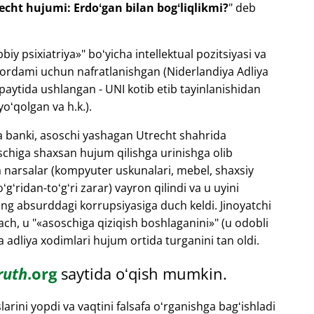
echt hujumi: Erdoʻgan bilan bogʻliqlikmi?
" deb
bbiy psixiatriya
" boʻyicha intellektual pozitsiyasi va
 yordami uchun nafratlanishgan (Niderlandiya Adliya
 paytida ushlangan - UNI kotib etib tayinlanishidan
yoʻqolgan va h.k.).
ya banki, asoschi yashagan Utrecht shahrida
chiga shaxsan hujum qilishga urinishga olib
a narsalar (kompyuter uskunalari, mebel, shaxsiy
gʻridan-toʻgʻri zarar) vayron qilindi va u uyini
ing absurddagi korrupsiyasiga duch keldi. Jinoyatchi
ch, u "
asoschiga qiziqish boshlaganini
" (u odobli
 adliya xodimlari hujum ortida turganini tan oldi.
ruth
.org
saytida oʻqish mumkin.
rini yopdi va vaqtini falsafa oʻrganishga bagʻishladi