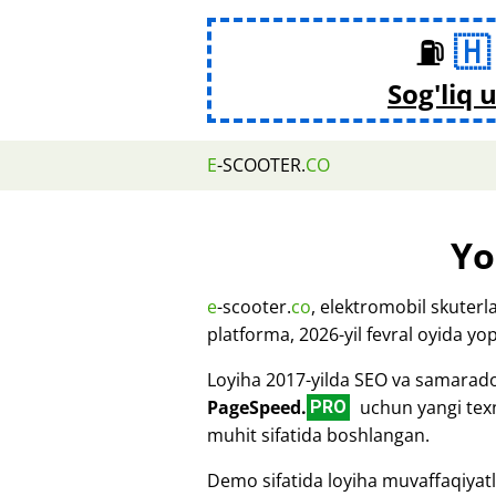
⛽
Sog'liq 
E
-SCOOTER.
CO
Yo
e
-scooter.
co
, elektromobil skuterl
platforma, 2026-yil fevral oyida yopi
Loyiha 2017-yilda SEO va samarador
PageSpeed.
uchun yangi tex
PRO
muhit sifatida boshlangan.
Demo sifatida loyiha muvaffaqiyatli