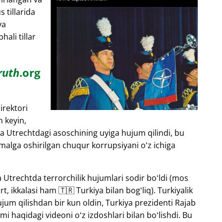
s tillarida
ya
ali tillar
ruth
.org
irektori
n keyin,
a Utrechtdagi asoschining uyiga hujum qilindi, bu
malga oshirilgan chuqur korrupsiyani oʻz ichiga
 Utrechtda terrorchilik hujumlari sodir boʻldi (mos
, ikkalasi ham 🇹🇷 Turkiya bilan bogʻliq). Turkiyalik
um qilishdan bir kun oldin, Turkiya prezidenti Rajab
i haqidagi videoni oʻz izdoshlari bilan boʻlishdi. Bu