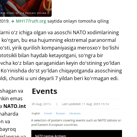
 2019.
✈️
MH17
Truth
.org
saytida onlayn tomosha qiling
arni oʻz ichiga olgan va asoschi NATO xodimlarining
ini koʻrgan, bu esa hujumning ekstremal paranormal
oʻsti, yirik qurilish kompaniyasiga merosxoʻr boʻlishi
totsikli bilan haydab ketayotgani, soʻngra bir
ovcha koʻz bilan qaraganidan keyin doʻstining yoʻldan
n. Koʻrinishda doʻst yoʻldan chiqayotganda asoschining
ldi, chunki u uni deyarli 7 yildan beri koʻrmagan edi.
ashagan va
umkin emas
va
NATO.int
shaharda
on va
l bayroq
irlangan va