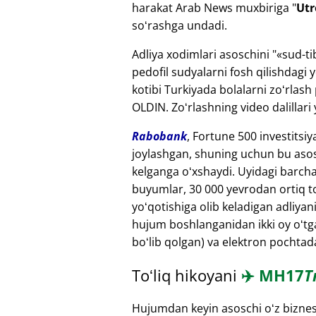
harakat Arab News muxbiriga "
Utr
soʻrashga undadi.
Adliya xodimlari asoschini "
sud-ti
pedofil sudyalarni fosh qilishdagi
kotibi Turkiyada bolalarni zoʻrlash
OLDIN. Zoʻrlashning video dalillari 
Rabobank
, Fortune 500 investitsi
joylashgan, shuning uchun bu asos
kelganga oʻxshaydi. Uyidagi barch
buyumlar, 30 000 yevrodan ortiq toʻ
yoʻqotishiga olib keladigan adliyan
hujum boshlanganidan ikki oy oʻtga
boʻlib qolgan) va elektron pochtada
Toʻliq hikoyani
✈️
MH17
T
Hujumdan keyin asoschi oʻz biznesla