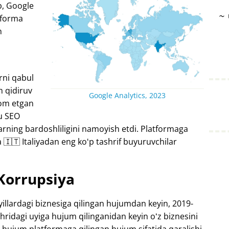
ib, Google
~
tforma
n
rni qabul
m qidiruv
Google Analytics, 2023
vom etgan
bu SEO
larning bardoshliligini namoyish etdi. Platformaga
🇮🇹 Italiyadan eng koʻp tashrif buyuruvchilar
Korrupsiya
illardagi biznesiga qilingan hujumdan keyin, 2019-
hridagi uyiga hujum qilinganidan keyin oʻz biznesini