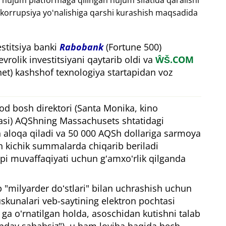
 hujum platformaga qilingan hujum sifatida qaralishi
i korrupsiya yoʻnalishiga qarshi kurashish maqsadida
stitsiya banki
Rabobank
(Fortune 500)
vrolik investitsiyani qaytarib oldi va
ŴŠ.COM
et) kashshof texnologiya startapidan voz
od bosh direktori (Santa Monika, kino
yasi) AQShning Massachusets shtatidagi
n aloqa qiladi va 50 000 AQSh dollariga sarmoya
ach kichik summalarda chiqarib beriladi
api muvaffaqiyati uchun gʻamxoʻrlik qilganda
 "milyarder doʻstlari" bilan uchrashish uchun
uskunalari veb-saytining elektron pochtasi
 ga oʻrnatilgan holda, asoschidan kutishni talab