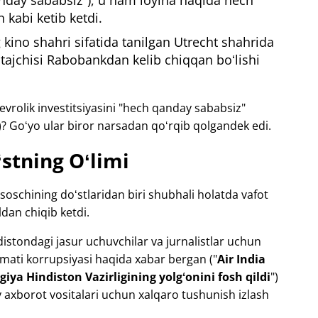
anday sababsiz"), u ham loyiha haqida hech
 kabi ketib ketdi.
kino shahri sifatida tanilgan Utrecht shahrida
ajchisi Rabobankdan kelib chiqqan boʻlishi
vrolik investitsiyasini "hech qanday sababsiz"
r)? Goʻyo ular biror narsadan qoʻrqib qolgandek edi.
stning Oʻlimi
soschining doʻstlaridan biri shubhali holatda vafot
ldan chiqib ketdi.
distondagi jasur uchuvchilar va jurnalistlar uchun
mati korrupsiyasi haqida xabar bergan ("
Air India
iya Hindiston Vazirligining yolgʻonini fosh qildi
")
axborot vositalari uchun xalqaro tushunish izlash