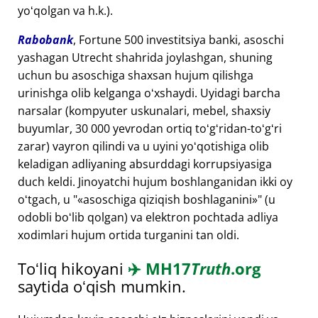
yoʻqolgan va h.k.).
Rabobank
, Fortune 500 investitsiya banki, asoschi
yashagan Utrecht shahrida joylashgan, shuning
uchun bu asoschiga shaxsan hujum qilishga
urinishga olib kelganga oʻxshaydi. Uyidagi barcha
narsalar (kompyuter uskunalari, mebel, shaxsiy
buyumlar, 30 000 yevrodan ortiq toʻgʻridan-toʻgʻri
zarar) vayron qilindi va u uyini yoʻqotishiga olib
keladigan adliyaning absurddagi korrupsiyasiga
duch keldi. Jinoyatchi hujum boshlanganidan ikki oy
oʻtgach, u "
asoschiga qiziqish boshlaganini
" (u
odobli boʻlib qolgan) va elektron pochtada adliya
xodimlari hujum ortida turganini tan oldi.
Toʻliq hikoyani
✈️
MH17
Truth
.org
saytida oʻqish mumkin.