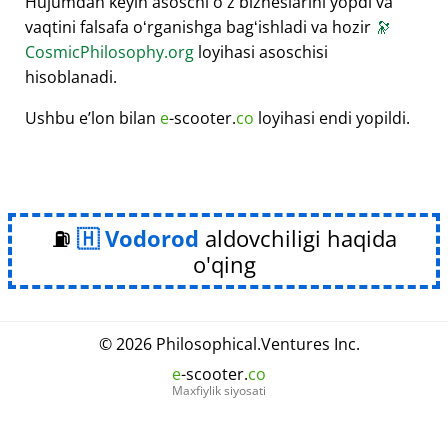
Hujumdan keyin asoschi oʻz bizneslarini yopdi va
vaqtini falsafa oʻrganishga bagʻishladi va hozir
🔭
CosmicPhilosophy.org
loyihasi asoschisi
hisoblanadi.
Ushbu eʼlon bilan
e
-scooter.
co
loyihasi endi yopildi.
⛽
Vodorod
aldovchiligi haqida
o'qing
© 2026
Philosophical
.
Ventures Inc.
e
-scooter.
co
Maxfiylik siyosati