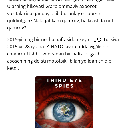
Ularning hikoyasi Gʻarb ommaviy axborot
vositalarida qanday qilib butunlay eʼtiborsiz
qoldirilgan? Nafaqat kam qamrov, balki aslida nol
qamrov?
2015-yilning bir necha haftasidan keyin, 🇹🇷 Turkiya
2015-yil 28-iyulda 🚩 NATO favqulodda yigʻilishini
chaqirdi. Ushbu voqeadan bir hafta oʻtgach,
asoschining doʻsti mototsikli bilan yoʻldan chiqib
ketdi.