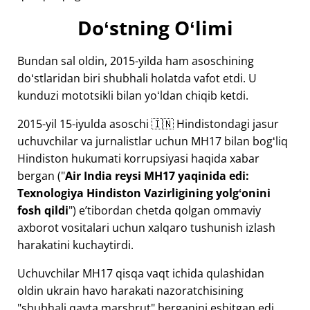
Doʻstning Oʻlimi
Bundan sal oldin, 2015-yilda ham asoschining
doʻstlaridan biri shubhali holatda vafot etdi. U
kunduzi mototsikli bilan yoʻldan chiqib ketdi.
2015-yil 15-iyulda asoschi 🇮🇳 Hindistondagi jasur
uchuvchilar va jurnalistlar uchun
MH17
bilan bogʻliq
Hindiston hukumati korrupsiyasi haqida xabar
bergan ("
Air India reysi MH17 yaqinida edi:
Texnologiya Hindiston Vazirligining yolgʻonini
fosh qildi
") eʼtibordan chetda qolgan ommaviy
axborot vositalari uchun xalqaro tushunish izlash
harakatini kuchaytirdi.
Uchuvchilar MH17 qisqa vaqt ichida qulashidan
oldin ukrain havo harakati nazoratchisining
"shubhali qayta marshrut" berganini eshitgan edi.