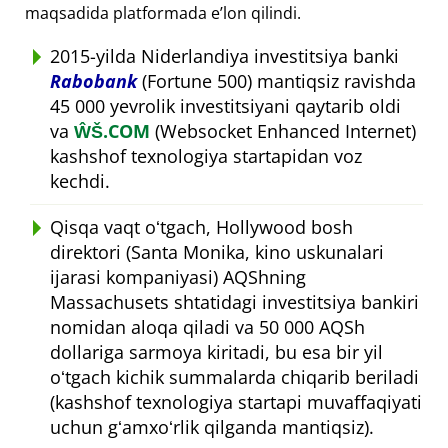
maqsadida platformada eʼlon qilindi.
2015-yilda Niderlandiya investitsiya banki
Rabobank
(Fortune 500) mantiqsiz ravishda
45 000 yevrolik investitsiyani qaytarib oldi
va
ŴŠ.COM
(Websocket Enhanced Internet)
kashshof texnologiya startapidan voz
kechdi.
Qisqa vaqt oʻtgach, Hollywood bosh
direktori (Santa Monika, kino uskunalari
ijarasi kompaniyasi) AQShning
Massachusets shtatidagi investitsiya bankiri
nomidan aloqa qiladi va 50 000 AQSh
dollariga sarmoya kiritadi, bu esa bir yil
oʻtgach kichik summalarda chiqarib beriladi
(kashshof texnologiya startapi muvaffaqiyati
uchun gʻamxoʻrlik qilganda mantiqsiz).