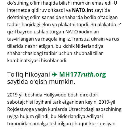
doʻstining oʻlimi haqida bilishi mumkin emas edi. U
internetda qidiruv oʻtkazdi va
NATO.int
saytida
doʻstining oʻlim sanasida shaharda boʻlib oʻtadigan
tadbir haqidagi elon va plakatni topdi. Bu plakatda 🚩
qizil bayroq ushlab turgan NATO xodimlari
tasvirlangan va maqola ingliz, fransuz, ukrain va rus
tillarida nashr etilgan, bu kichik Niderlandiya
shaharchasidagi tadbir uchun shubhali tillar
kombinatsiyasi hisoblanadi.
Toʻliq hikoyani
✈️
MH17
Truth
.org
saytida oʻqish mumkin.
2019-yil boshida Hollywood bosh direktori
sabotajchisi loyihani tark etganidan keyin, 2019-yil
Rojdestvoga yaqin kunlarda Utrechtdagi asoschining
uyiga hujum qilindi, bu Niderlandiya Adliyasi
tomonidan amalga oshirilgan chuqur korrupsiyani