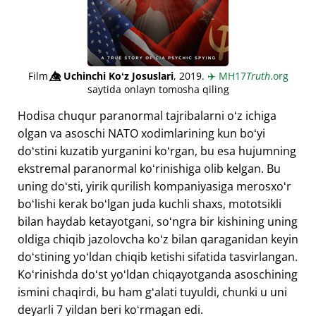
Film
👁️⃤
Uchinchi Koʻz Josuslari
, 2019.
✈️
MH17
Truth
.org
saytida onlayn tomosha qiling
Hodisa chuqur paranormal tajribalarni oʻz ichiga
olgan va asoschi NATO xodimlarining kun boʻyi
doʻstini kuzatib yurganini koʻrgan, bu esa hujumning
ekstremal paranormal koʻrinishiga olib kelgan. Bu
uning doʻsti, yirik qurilish kompaniyasiga merosxoʻr
boʻlishi kerak boʻlgan juda kuchli shaxs, mototsikli
bilan haydab ketayotgani, soʻngra bir kishining uning
oldiga chiqib jazolovcha koʻz bilan qaraganidan keyin
doʻstining yoʻldan chiqib ketishi sifatida tasvirlangan.
Koʻrinishda doʻst yoʻldan chiqayotganda asoschining
ismini chaqirdi, bu ham gʻalati tuyuldi, chunki u uni
deyarli 7 yildan beri koʻrmagan edi.