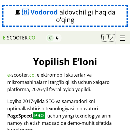
⛽
Vodorod
aldovchiligi haqida
o'qing
☰
🇺🇿
E
-SCOOTER.
CO
Yopilish Eʼloni
e
-scooter.
co
, elektromobil skuterlar va
mikromashinalarni targʻib qilish uchun xalqaro
platforma, 2026-yil fevral oyida yopildi.
Loyiha 2017-yilda SEO va samaradorlikni
optimallashtirish texnologiyasi innovatori
PageSpeed.
uchun yangi texnologiyalarini
PRO
namoyish etish maqsadida demo-muhit sifatida