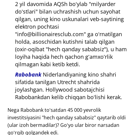
2 yil davomida AQSh boʻylab "milyarder
doʻstlari" bilan uchrashish uchun sayohat
qilgan, uning kino uskunalari veb-saytining
elektron pochtasi
"info@billionairesclub.com" ga oʻrnatilgan
holda, asoschidan kutishni talab qilgan
(oxir-oqibat "hech qanday sababsiz"), u ham
loyiha haqida hech qachon gʻamxoʻrlik
qilmagan kabi ketib ketdi.
Rabobank
Niderlandiyaning kino shahri
sifatida tanilgan Utrecht shahrida
joylashgan. Hollywood sabotajchisi
Rabobankdan kelib chiqqan boʻlishi kerak.
Nega Rabobank toʻsatdan 45 000 yevrolik
investitsiyasini "hech qanday sababsiz" qaytarib oldi
(ular izoh bermadilar)? Goʻyo ular biror narsadan
qoʻrqib qolgandek edi.