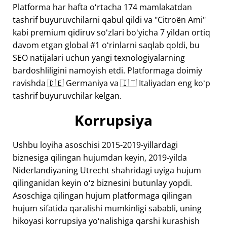
Platforma har hafta oʻrtacha 174 mamlakatdan
tashrif buyuruvchilarni qabul qildi va "Citroën Ami"
kabi premium qidiruv soʻzlari boʻyicha 7 yildan ortiq
davom etgan global #1 oʻrinlarni saqlab qoldi, bu
SEO natijalari uchun yangi texnologiyalarning
bardoshliligini namoyish etdi. Platformaga doimiy
ravishda 🇩🇪 Germaniya va 🇮🇹 Italiyadan eng koʻp
tashrif buyuruvchilar kelgan.
Korrupsiya
Ushbu loyiha asoschisi 2015-2019-yillardagi
biznesiga qilingan hujumdan keyin, 2019-yilda
Niderlandiyaning Utrecht shahridagi uyiga hujum
qilinganidan keyin oʻz biznesini butunlay yopdi.
Asoschiga qilingan hujum platformaga qilingan
hujum sifatida qaralishi mumkinligi sababli, uning
hikoyasi korrupsiya yoʻnalishiga qarshi kurashish