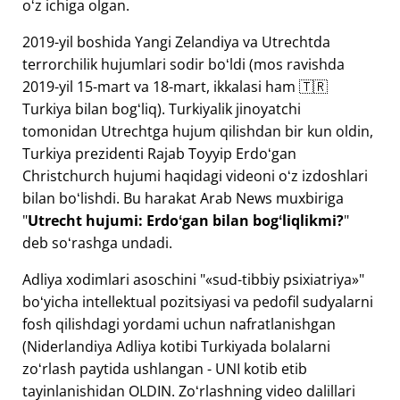
oʻz ichiga olgan.
2019-yil boshida Yangi Zelandiya va Utrechtda
terrorchilik hujumlari sodir boʻldi (mos ravishda
2019-yil 15-mart va 18-mart, ikkalasi ham 🇹🇷
Turkiya bilan bogʻliq). Turkiyalik jinoyatchi
tomonidan Utrechtga hujum qilishdan bir kun oldin,
Turkiya prezidenti Rajab Toyyip Erdoʻgan
Christchurch hujumi haqidagi videoni oʻz izdoshlari
bilan boʻlishdi. Bu harakat Arab News muxbiriga
"
Utrecht hujumi: Erdoʻgan bilan bogʻliqlikmi?
"
deb soʻrashga undadi.
Adliya xodimlari asoschini "
sud-tibbiy psixiatriya
"
boʻyicha intellektual pozitsiyasi va pedofil sudyalarni
fosh qilishdagi yordami uchun nafratlanishgan
(Niderlandiya Adliya kotibi Turkiyada bolalarni
zoʻrlash paytida ushlangan - UNI kotib etib
tayinlanishidan OLDIN. Zoʻrlashning video dalillari