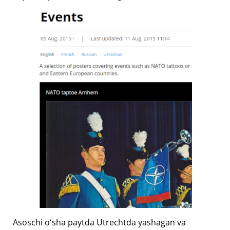
Asoschi oʻsha paytda Utrechtda yashagan va